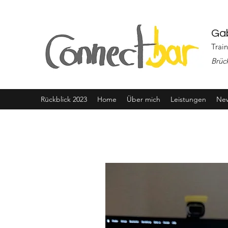
Gab
Trai
Brüc
Rückblick 2023
Home
Über mich
Leistungen
Ne