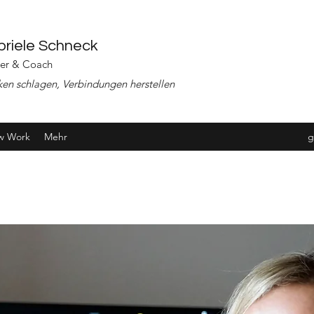
riele Schneck
ner & Coach
ken schlagen, Verbindungen herstellen
w Work
Mehr
g